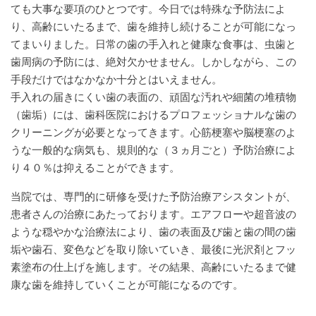
ても大事な要項のひとつです。今日では特殊な予防法によ
り、高齢にいたるまで、歯を維持し続けることが可能になっ
てまいりました。日常の歯の手入れと健康な食事は、虫歯と
歯周病の予防には、絶対欠かせません。しかしながら、この
手段だけではなかなか十分とはいえません。
手入れの届きにくい歯の表面の、頑固な汚れや細菌の堆積物
（歯垢）には、歯科医院におけるプロフェッショナルな歯の
クリーニングが必要となってきます。心筋梗塞や脳梗塞のよ
うな一般的な病気も、規則的な（３ヵ月ごと）予防治療によ
り４０％は抑えることができます。
当院では、専門的に研修を受けた予防治療アシスタントが、
患者さんの治療にあたっております。エアフローや超音波の
ような穏やかな治療法により、歯の表面及び歯と歯の間の歯
垢や歯石、変色などを取り除いていき、最後に光沢剤とフッ
素塗布の仕上げを施します。その結果、高齢にいたるまで健
康な歯を維持していくことが可能になるのです。