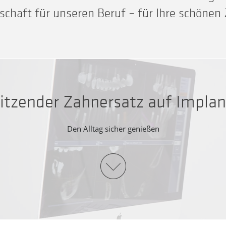
schaft für unseren Beruf – für Ihre schönen 
itzender Zahnersatz auf Impla
Den Alltag sicher genießen