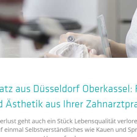
atz aus Düsseldorf Oberkassel: 
 Ästhetik aus Ihrer Zahnarztpr
rlust geht auch ein Stück Lebensqualität verlo
uf einmal Selbstverständliches wie Kauen und Sp