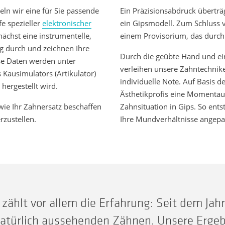
eln wir eine für Sie passende
Ein Präzisionsabdruck überträ
fe spezieller
elektronischer
ein Gipsmodell. Zum Schluss v
ächst eine instrumentelle,
einem Provisorium, das durch
g durch und zeichnen Ihre
Durch die geübte Hand und ein
se Daten werden unter
verleihen unsere Zahntechnik
ausimulators (Artikulator)
individuelle Note. Auf Basis d
hergestellt wird.
Ästhetikprofis eine Momentau
wie Ihr Zahnersatz beschaffen
Zahnsituation in Gips. So ents
rzustellen.
Ihre Mundverhältnisse angepas
zählt vor allem die Erfahrung: Seit dem Jah
atürlich aussehenden Zähnen. Unsere Ergeb