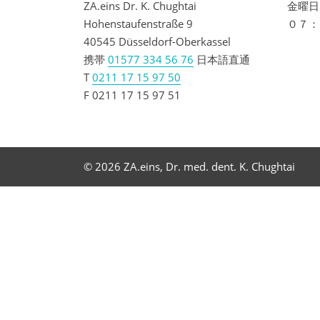
ZA.eins Dr. K. Chughtai
金曜日
Hohenstaufenstraße 9
０７：
40545 Düsseldorf-Oberkassel
携帯
01577 334 56 76
日本語直通
T
0211 17 15 97 50
F 0211 17 15 97 51
© 2026 ZA.eins, Dr. med. dent. K. Chughtai