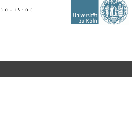
００－１5：００