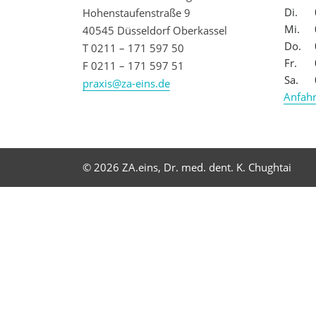
Di.
Hohenstaufenstraße 9
Mi.
40545 Düsseldorf Oberkassel
Do.
T 0211 – 171 597 50
Fr.
F 0211 – 171 597 51
Sa.
praxis@za-eins.de
Anfahr
© 2026 ZA.eins, Dr. med. dent. K. Chughtai