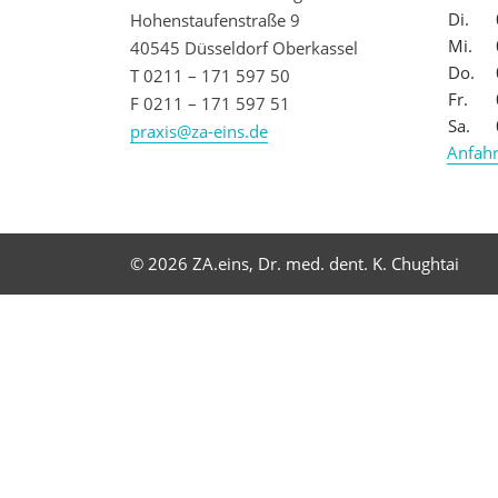
Di.
Hohenstaufenstraße 9
Mi.
40545 Düsseldorf Oberkassel
Do.
T 0211 – 171 597 50
Fr.
F 0211 – 171 597 51
Sa.
praxis@za-eins.de
Anfahr
© 2026 ZA.eins, Dr. med. dent. K. Chughtai