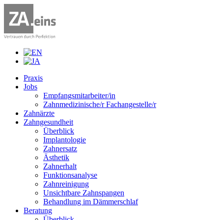
Praxis
Jobs
Empfangsmitarbeiter/in
Zahnmedizinische/r Fachangestelle/r
Zahnärzte
Zahngesundheit
Überblick
Implantologie
Zahnersatz
Ästhetik
Zahnerhalt
Funktionsanalyse
Zahnreinigung
Unsichtbare Zahnspangen
Behandlung im Dämmerschlaf
Beratung
Überblick