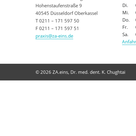
Di.
Hohenstaufenstraße 9
Mi.
40545 Düsseldorf Oberkassel
Do.
T 0211 – 171 597 50
Fr.
F 0211 – 171 597 51
Sa.
praxis@za-eins.de
Anfahr
© 2026 ZA.eins, Dr. med. dent. K. Chughtai