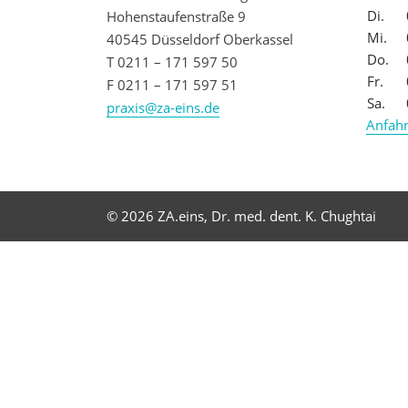
Di.
Hohenstaufenstraße 9
Mi.
40545 Düsseldorf Oberkassel
Do.
T 0211 – 171 597 50
Fr.
F 0211 – 171 597 51
Sa.
praxis@za-eins.de
Anfahr
© 2026 ZA.eins, Dr. med. dent. K. Chughtai