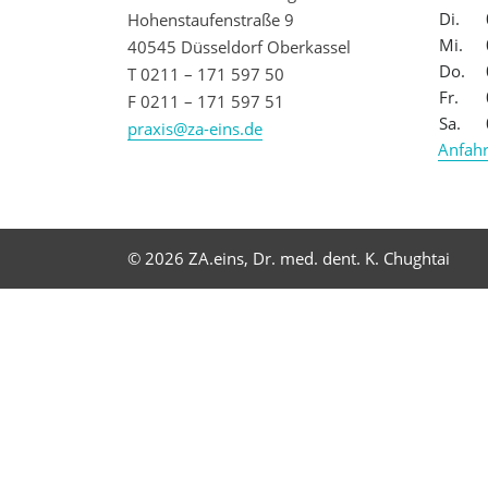
Di.
Hohenstaufenstraße 9
Mi.
40545 Düsseldorf Oberkassel
Do.
T 0211 – 171 597 50
Fr.
F 0211 – 171 597 51
Sa.
praxis@za-eins.de
Anfahr
© 2026 ZA.eins, Dr. med. dent. K. Chughtai