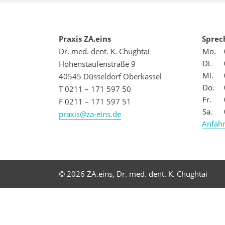
Praxis ZA.eins
Sprec
Dr. med. dent. K. Chughtai
Mo.
Di.
Hohenstaufenstraße 9
Mi.
40545 Düsseldorf Oberkassel
Do.
T 0211 – 171 597 50
Fr.
F 0211 – 171 597 51
Sa.
praxis@za-eins.de
Anfahr
© 2026 ZA.eins, Dr. med. dent. K. Chughtai