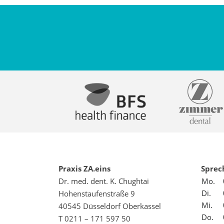
Praxis ZA.eins
Sprec
Dr. med. dent. K. Chughtai
Mo.
Di.
Hohenstaufenstraße 9
Mi.
40545 Düsseldorf Oberkassel
Do.
T 0211 – 171 597 50