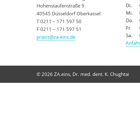
Di.
Hohenstaufenstraße 9
Mi.
40545 Düsseldorf Oberkassel
Do.
T 0211 – 171 597 50
Fr.
F 0211 – 171 597 51
Sa.
praxis@za-eins.de
Anfahr
© 2026 ZA.eins, Dr. med. dent. K. Chughtai