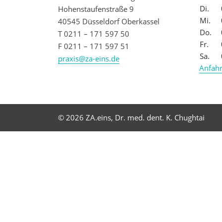
Di.
Hohenstaufenstraße 9
Mi.
40545 Düsseldorf Oberkassel
Do.
T 0211 – 171 597 50
Fr.
F 0211 – 171 597 51
Sa.
praxis@za-eins.de
Anfahr
© 2026 ZA.eins, Dr. med. dent. K. Chughtai